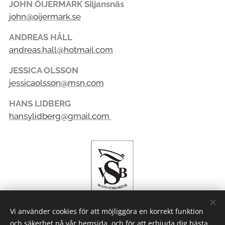
JOHN ÖIJERMARK Siljansnäs
john@oijermark.se
ANDREAS HÅLL
andreas.hall@hotmail.com
JESSICA OLSSON
jessicaolsson@msn.com
HANS LIDBERG
hansylidberg@gmail.com
Vi använder cookies för att möjliggöra en korrekt funktion
och säkerhet på vår hemsida, och för att erbjuda dig bästa