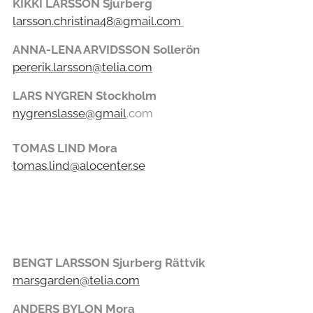
KIKKI LARSSON Sjurberg
larsson.christina48@gmail.com
ANNA-LENA ARVIDSSON Sollerön
pererik.larsson@telia.com
LARS NYGREN Stockholm
nygrenslasse@gmail
.com
TOMAS LIND Mora
tomas.lind@alocenter.se
BENGT LARSSON Sjurberg Rättvik
marsgarden@telia.com
ANDERS BYLON Mora