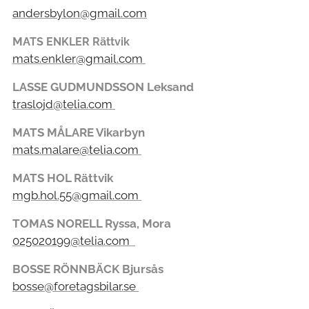
andersbylon@gmail.com
M
ATS ENKLER Rättvik
mats.enkler@gmail.com
LASSE GUDMUNDSSON Leksand
traslojd@telia.com
MATS MÅLARE Vikarbyn
mats.malare@telia.com
MATS HOL Rättvik
mgb.hol.55@gmail.com
TOMAS NORELL Ryssa, Mora
025020199@telia.com
BOSSE RÖNNBÄCK Bjursås
bosse@foretagsbilar.se