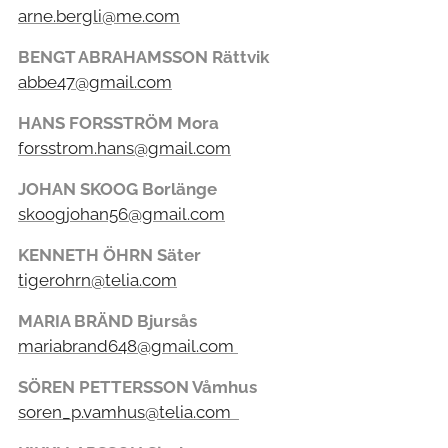
arne.bergli@me.com
BENGT ABRAHAMSSON Rättvik
abbe47@gmail.com
HANS FORSSTRÖM Mora
forsstrom.hans@gmail.com
JOHAN SKOOG Borlänge
skoogjohan56@gmail.com
KENNETH ÖHRN Säter
tigerohrn@telia.com
MARIA BRÄND Bjursås
mariabrand648@gmail.com
SÖREN PETTERSSON Våmhus
soren_p.vamhus@telia.com