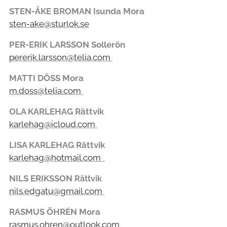
STEN-ÅKE BROMAN Isunda Mora
sten-ake@sturlok.se
PER-ERIK LARSSON Sollerön
pererik.larsson@telia.com
MATTI DÖSS Mora
m.doss@telia.com
OLA KARLEHAG Rättvik
karlehag@icloud.com
LISA KARLEHAG Rättvik
karlehag@hotmail.com
NILS
ERIKSSON
Rättvik
nils.edgatu@gmail.com
RASMUS ÖHRÉN Mora
rasmus.ohren@outlook.com