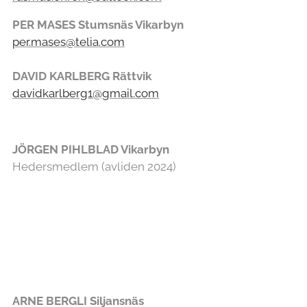
PER MASES Stumsnäs Vikarbyn
per.mases@telia.com
DAVID KARLBERG Rättvik
davidkarlberg1@gmail.com
JÖRGEN PIHLBLAD Vikarbyn
Hedersmedlem (avliden 2024)
ARNE BERGLI Siljansnäs