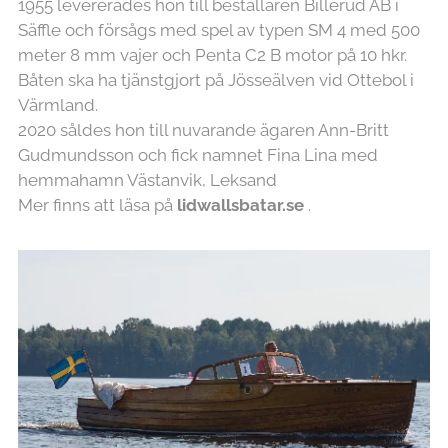
1955 levererades hon till beställaren Billerud AB i
Säffle och försågs med spel av typen SM 4 med 500
meter 8 mm vajer och Penta C2 B motor på 10 hkr.
Båten ska ha tjänstgjort på Jösseälven vid Ottebol i
Värmland.
2020 såldes hon till nuvarande ägaren Ann-Britt
Gudmundsson och fick namnet Fina Lina med
hemmahamn Västanvik, Leksand
Mer finns att läsa på
lidwallsbatar.se
.