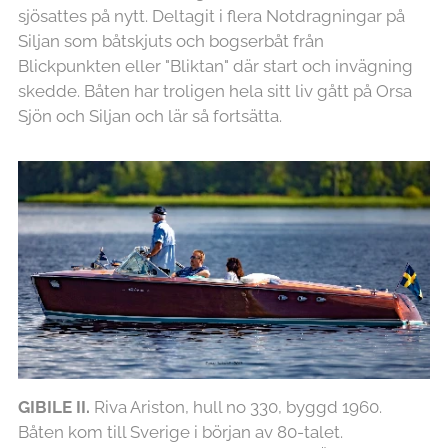
sjösattes på nytt. Deltagit i flera Notdragningar på
Siljan som båtskjuts och bogserbåt från
Blickpunkten eller "Bliktan" där start och invägning
skedde. Båten har troligen hela sitt liv gått på Orsa
Sjön och Siljan och lär så fortsätta.
GIBILE II.
Riva Ariston, hull no 330, byggd 1960.
Båten kom till Sverige i början av 80-talet.