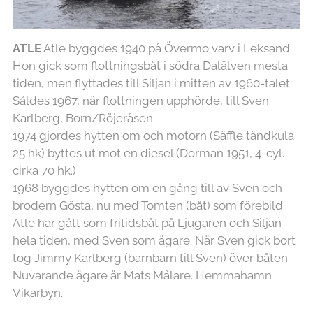
ATLE
Atle byggdes 1940 på Övermo varv i Leksand.
Hon gick som flottningsbåt i södra Dalälven mesta
tiden, men flyttades till Siljan i mitten av 1960-talet.
Såldes 1967, när flottningen upphörde, till Sven
Karlberg, Born/Röjeråsen.
1974 gjordes hytten om och motorn (Säffle tändkula
25 hk) byttes ut mot en diesel (Dorman 1951, 4-cyl.
cirka 70 hk.)
1968 byggdes hytten om en gång till av Sven och
brodern Gösta, nu med Tomten (båt) som förebild.
Atle har gått som fritidsbåt på Ljugaren och Siljan
hela tiden, med Sven som ägare. När Sven gick bort
tog Jimmy Karlberg (barnbarn till Sven) över båten.
Nuvarande ägare är Mats Målare. Hemmahamn
Vikarbyn.