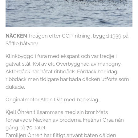
NÄCKEN
Troligen efter CGP-ritning, byggd 1939 på
Säffle båtvarv.
Klinkbyggd i fura med ekspant och var tredje i
galvat stål. Köl av ek. Överbyggnad av mahogny.
Akterdäck har nåtat ribbdäck. Fördäck har idag
ribbdäck men tidigare har båda däcken utförts som
dukade.
Originalmotor Albin O41 med backslag.
Kjell Öhrén tillsammans med sin bror Mats
förvärvade Näcken av bröderna Frelins i Orsa nån
gång på 70-talet.
Familjen Öhrén har flitigt använt båten då den