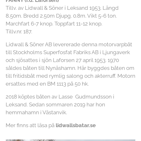
Tillv. av Lidwall & Söner i Leksand 1953. Längd
8,50m. Bredd 2.50m Djupg. 0.8m. Vikt 5-6 ton.
Marchfart 6-7 knop. Toppfart 11-12 knop.
Tillv.nr. 187.
Lidwall & Söner AB levererade denna motorvarpbåt
till Stockholms Superfosfat Fabriks AB i Ljungaverk
och sjösattes i sjön Laforsen 27 april 1953. 1970
såldes båten till Nynäshamn. Här byggdes båten om
till fritidsbåt med rymlig salong och akterruff. Motorn
ersattes med en BM 1113 på 50 hk.
2018 köptes båten av Lasse Gudmundsson i
Leksand. Sedan sommaren 2019 har hon
hemmahamn i Västanvik.
Mer finns att läsa på
lidwallsbatar.se