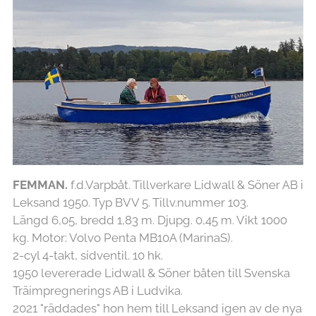
FEMMAN.
f.d.Varpbåt. Tillverkare Lidwall & Söner AB i
Leksand 1950. Typ BVV 5. Tillv.nummer 103.
Längd 6,05, bredd 1,83 m. Djupg. 0,45 m. Vikt 1000
kg. Motor: Volvo Penta MB10A (MarinaS).
2-cyl 4-takt, sidventil. 10 hk.
1950 levererade Lidwall & Söner båten till Svenska
Träimpregnerings AB i Ludvika.
2021 "räddades" hon hem till Leksand igen av de nya