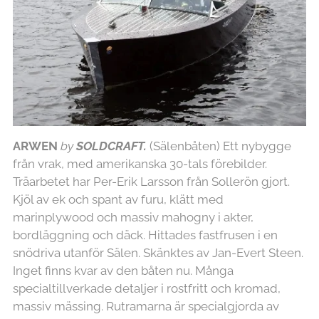
ARWEN
by
SOLD
CRAFT.
(Sälenbåten) Ett nybygge
från vrak, med amerikanska 30-tals förebilder.
Träarbetet har Per-Erik Larsson från Sollerön gjort.
Kjöl av ek och spant av furu, klätt med
marinplywood och massiv mahogny i akter,
bordläggning och däck. Hittades fastfrusen i en
snödriva utanför Sälen. Skänktes av Jan-Evert Steen.
Inget finns kvar av den båten nu. Många
specialtillverkade detaljer i rostfritt och kromad,
massiv mässing. Rutramarna är specialgjorda av