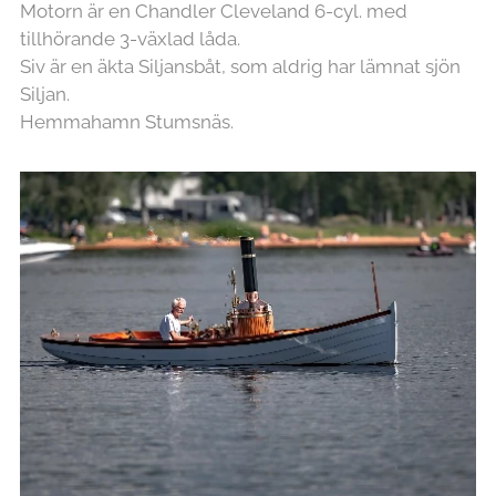
Motorn är en Chandler Cleveland 6-cyl. med
tillhörande 3-växlad låda.
Siv är en äkta Siljansbåt, som aldrig har lämnat sjön
Siljan.
Hemmahamn Stumsnäs.