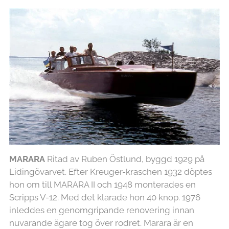
MARARA
Ritad av Ruben Östlund, byggd 1929 på
Lidingövarvet. Efter Kreuger-kraschen 1932 döptes
hon om till MARARA II och 1948 monterades en
Scripps V-12. Med det klarade hon 40 knop. 1976
inleddes en genomgripande renovering innan
nuvarande ägare tog över rodret. Marara är en