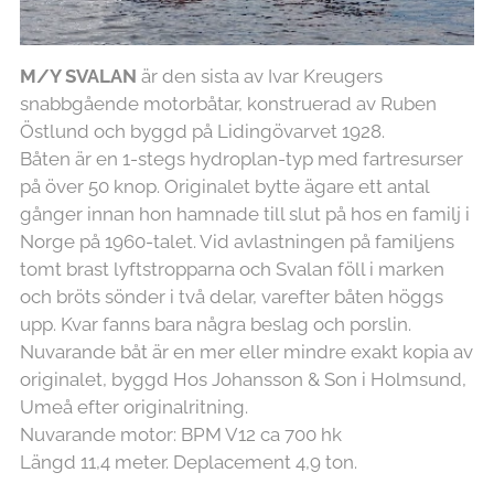
M/Y SVALAN
är den sista av Ivar Kreugers
snabbgående motorbåtar, konstruerad av Ruben
Östlund och byggd på Lidingövarvet 1928.
Båten är en 1-stegs hydroplan-typ med fartresurser
på över 50 knop. Originalet bytte ägare ett antal
gånger innan hon hamnade till slut på hos en familj i
Norge på 1960-talet. Vid avlastningen på familjens
tomt brast lyftstropparna och Svalan föll i marken
och bröts sönder i två delar, varefter båten höggs
upp. Kvar fanns bara några beslag och porslin.
Nuvarande båt är en mer eller mindre exakt kopia av
originalet, byggd Hos Johansson & Son i Holmsund,
Umeå efter originalritning.
Nuvarande motor: BPM V12 ca 700 hk
Längd 11,4 meter. Deplacement 4,9 ton.