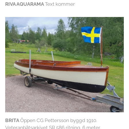
RIVA AQUARAMA
Text kommer
BRITA
Öppen CG Pettersson byggd 1910.
Veteranbåtsarkivet SR 586 ritning. 6 meter.