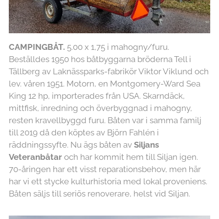
CAMPINGBÅT.
5.00 x 1,75 i mahogny/furu.
Beställdes 1950 hos båtbyggarna bröderna Tell i
Tällberg av Laknässparks-fabrikör Viktor Viklund och
lev. våren 1951. Motorn, en Montgomery-Ward Sea
King 12 hp, importerades från USA. Skarndäck,
mittfisk, inredning och överbyggnad i mahogny,
resten kravellbyggd furu. Båten var i samma familj
till 2019 då den köptes av Björn Fahlén i
räddningssyfte. Nu ägs båten av
Siljans
Veteranbåtar
och har kommit hem till Siljan igen.
70-åringen har ett visst reparationsbehov, men här
har vi ett stycke kulturhistoria med lokal proveniens.
Båten säljs till seriös renoverare, helst vid Siljan.