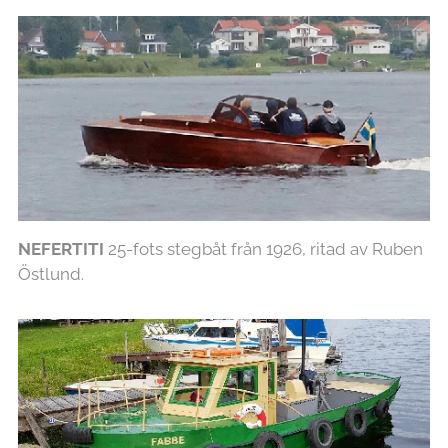
NEFERTITI
25-fots stegbåt från 1926, ritad av Ruben
Östlund.