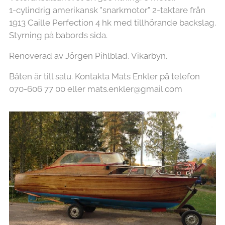
1-cylindrig amerikansk "snarkmotor" 2-taktare från
1913 Caille Perfection 4 hk med tillhörande backslag.
Styrning på babords sida.
Renoverad av Jörgen Pihlblad, Vikarbyn.
Båten är till salu. Kontakta Mats Enkler på telefon
070-606 77 00 eller mats.enkler@gmail.com