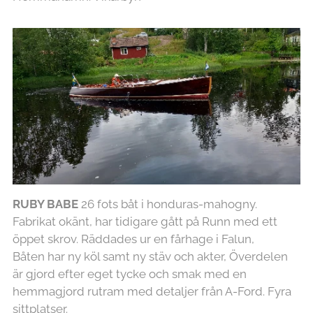
RUBY BABE
26 fots båt i honduras-mahogny.
Fabrikat okänt, har tidigare gått på Runn med ett
öppet skrov. Räddades ur en fårhage i Falun,
Båten har ny köl samt ny stäv och akter, Överdelen
är gjord efter eget tycke och smak med en
hemmagjord rutram med detaljer från A-Ford. Fyra
sittplatser.