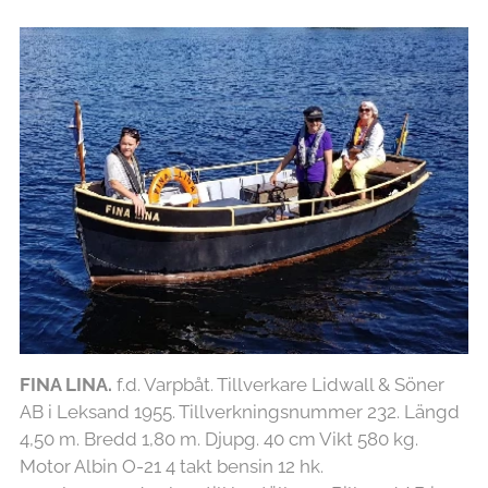
FINA LINA.
f.d. Varpbåt. Tillverkare Lidwall & Söner
AB i Leksand 1955. Tillverkningsnummer 232. Längd
4,50 m. Bredd 1,80 m. Djupg. 40 cm Vikt 580 kg.
Motor Albin O-21 4 takt bensin 12 hk.