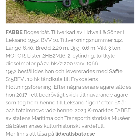
FABBE
Bogserbåt. Tillverkad av Lidwall & Söner i
Leksand 1952. BVV 10. Tillverkningsnummer 142.
Längd 6,40, Bredd 2.20 m. Dj.g. 0.6 m. Vikt 3 ton.
MOTOR: Lister 2HB2M16. 2-cylindrig, luftkyld
dieselmotor på 24 hk/2.200 varv. 1966.
1952 beställdes hon och levererades med Säffle
S15BFV . 10 hk tändkula till Frykdalens
Flottningsförening. Efter några senare ägare såldes
hon 2017 i ett bedrövligt skick till nuvarande ägare
som tog hem henne till Leksand "igen" efter 65 år
och totalrenoverade henne. 2023 K-märktes FABBE
av statens Maritima och Transporthistoriska Muséer,
då båten anses kulturhistoriskt värdefull.
Mer finns att läsa på
lidwallsbatar.se