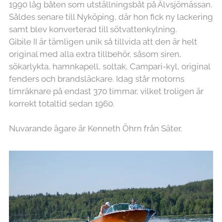
1990 låg båten som utställningsbåt på Älvsjömässan.
Såldes senare till Nyköping, där hon fick ny lackering
samt blev konverterad till sötvattenkylning.
Gibile II är tämligen unik så tillvida att den är helt
original med alla extra tillbehör, såsom siren,
sökarlykta, hamnkapell, soltak, Campari-kyl, original
fenders och brandsläckare. Idag står motorns
timräknare på endast 370 timmar, vilket troligen är
korrekt totaltid sedan 1960.
Nuvarande ägare är Kenneth Öhrn från Säter.