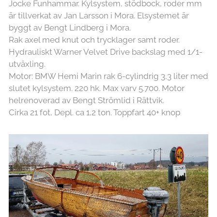
Jocke Funhammar. Kylsystem, stödbock, roder mm
är tillverkat av Jan Larsson i Mora. Elsystemet är
byggt av Bengt Lindberg i Mora.
Rak axel med knut och trycklager samt roder.
Hydrauliskt Warner Velvet Drive backslag med 1/1-
utväxling.
Motor: BMW Hemi Marin rak 6-cylindrig 3,3 liter med
slutet kylsystem. 220 hk. Max varv 5.700. Motor
helrenoverad av Bengt Strömlid i Rättvik.
Cirka 21 fot, Depl. ca 1,2 ton. Toppfart 40+ knop