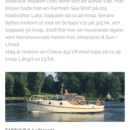
sidorutor, bilsäten i rött skinn och en sufflet-cab. Från
början hade hon en Karmath Sea Wolf på 225
hästkrafter. Laila, toppade då ca 40 knop. Senare
byttes motorn ut mot en Scripps V12 på 325 hk, och
toppade 50 knop. 2008 fick hon sin nuvarande ägare,
som helrenoverade henne hos Johansson & Son i
Umeå.
Idag är motorn en Cheva 454 V8 med topp på ca 45
knop. Längd ca 23 fot.
FANNY (f.d. Laforsen)