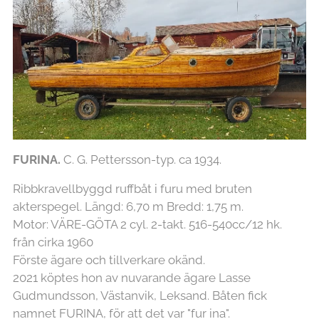
FURINA.
C. G. Pettersson-typ. ca 1934.
Ribbkravellbyggd ruffbåt i furu med bruten
akterspegel. Längd: 6,70 m Bredd: 1,75 m.
Motor: VÄRE-GÖTA 2 cyl. 2-takt. 516-540cc/12 hk.
från cirka 1960
Förste ägare och tillverkare okänd.
2021 köptes hon av nuvarande ägare Lasse
Gudmundsson, Västanvik, Leksand. Båten fick
namnet FURINA, för att det var "fur ina".