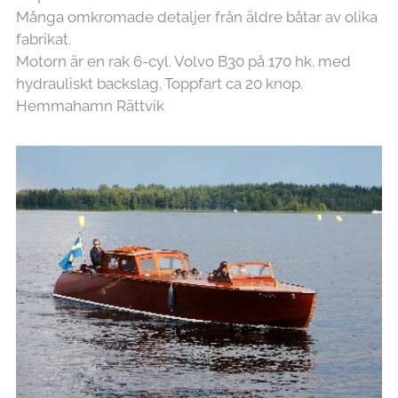
Många omkromade detaljer från äldre båtar av olika
fabrikat.
Motorn är en rak 6-cyl. Volvo B30 på 170 hk. med
hydrauliskt backslag. Toppfart ca 20 knop.
Hemmahamn Rättvik